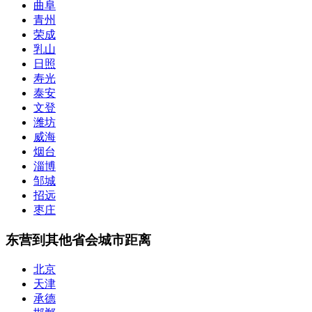
曲阜
青州
荣成
乳山
日照
寿光
泰安
文登
潍坊
威海
烟台
淄博
邹城
招远
枣庄
东营到其他省会城市距离
北京
天津
承德