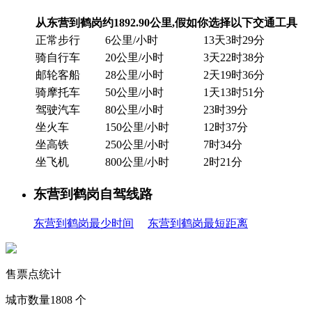
从东营到鹤岗约1892.90公里,假如你选择以下交通工具
正常步行
6公里/小时
13天3时29分
骑自行车
20公里/小时
3天22时38分
邮轮客船
28公里/小时
2天19时36分
骑摩托车
50公里/小时
1天13时51分
驾驶汽车
80公里/小时
23时39分
坐火车
150公里/小时
12时37分
坐高铁
250公里/小时
7时34分
坐飞机
800公里/小时
2时21分
东营到鹤岗自驾线路
东营到鹤岗最少时间
东营到鹤岗最短距离
售票点统计
城市数量
1808
个