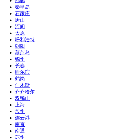
邯郸
秦皇岛
石家庄
唐山
河间
太原
呼和浩特
朝阳
葫芦岛
锦州
长春
哈尔滨
鹤岗
佳木斯
齐齐哈尔
双鸭山
上海
常州
连云港
南京
南通
苏州