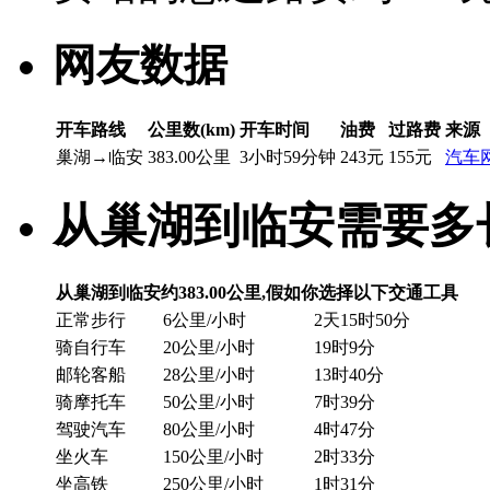
网友数据
开车路线
公里数(km)
开车时间
油费
过路费
来源
巢湖→临安
383.00公里
3小时59分钟
243元
155元
汽车
从巢湖到临安需要多
从巢湖到临安约383.00公里,假如你选择以下交通工具
正常步行
6公里/小时
2天15时50分
骑自行车
20公里/小时
19时9分
邮轮客船
28公里/小时
13时40分
骑摩托车
50公里/小时
7时39分
驾驶汽车
80公里/小时
4时47分
坐火车
150公里/小时
2时33分
坐高铁
250公里/小时
1时31分