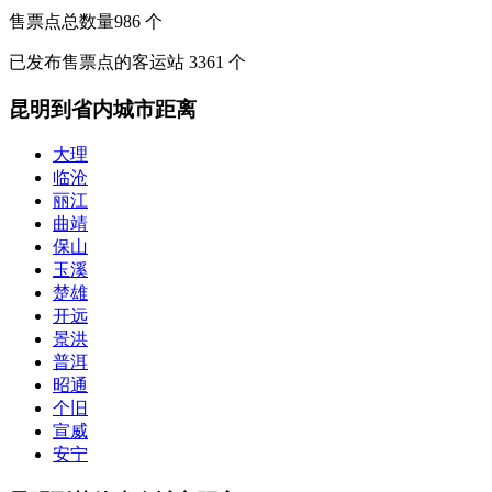
售票点总数量
986
个
已发布售票点的客运站
3361
个
昆明到省内城市距离
大理
临沧
丽江
曲靖
保山
玉溪
楚雄
开远
景洪
普洱
昭通
个旧
宣威
安宁