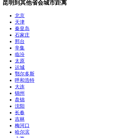
昆明到其他省会城市距离
北京
天津
秦皇岛
石家庄
邢台
辛集
临汾
太原
运城
鄂尔多斯
呼和浩特
大连
锦州
盘锦
沈阳
长春
吉林
梅河口
哈尔滨