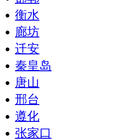
衡水
廊坊
迁安
秦皇岛
唐山
邢台
遵化
张家口