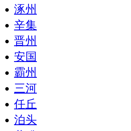
涿州
辛集
晋州
安国
霸州
三河
任丘
泊头