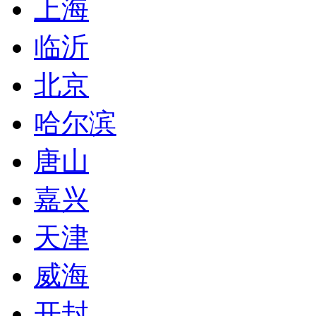
上海
临沂
北京
哈尔滨
唐山
嘉兴
天津
威海
开封