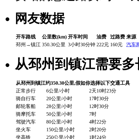
网友数据
开车路线
公里数(km)
开车时间
油费
过路费
来源
邳州→镇江
350.30公里
3小时30分钟
222元
160元
汽车
从邳州到镇江需要多
从邳州到镇江约350.30公里,假如你选择以下交通工具
正常步行
6公里/小时
2天10时23分
骑自行车
20公里/小时
17时30分
邮轮客船
28公里/小时
12时30分
骑摩托车
50公里/小时
7时
驾驶汽车
80公里/小时
4时22分
坐火车
150公里/小时
2时20分
坐高铁
250公里/小时
1时24分