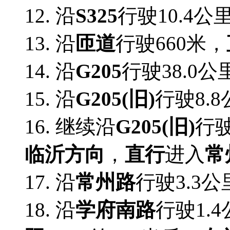
12. 沿
S325
行驶10.4公
13. 沿
匝道
行驶660米，
14. 沿
G205
行驶38.0公
15. 沿
G205(旧)
行驶8.
16. 继续沿
G205(旧)
行驶
临沂方向
，
直行
进入
常
17. 沿
常州路
行驶3.3公
18. 沿
学府南路
行驶1.