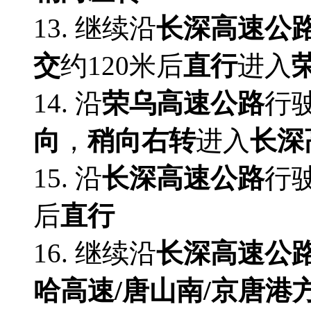
13. 继续沿
长深高速公
交
约120米后
直行
进入
14. 沿
荣乌高速公路
行驶
向
，
稍向右转
进入
长深
15. 沿
长深高速公路
行驶
后
直行
16. 继续沿
长深高速公
哈高速/唐山南/京唐港