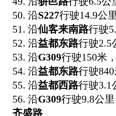
49. 沿
骈邑路
行驶6.5公
50. 沿
S227
行驶14.9公
51. 沿
仙客来南路
行驶5
52. 沿
益都东路
行驶2.
53. 沿
G309
行驶150米
54. 沿
益都东路
行驶84
55. 沿
益都西路
行驶3.
56. 沿
G309
行驶9.8公
齐盛路