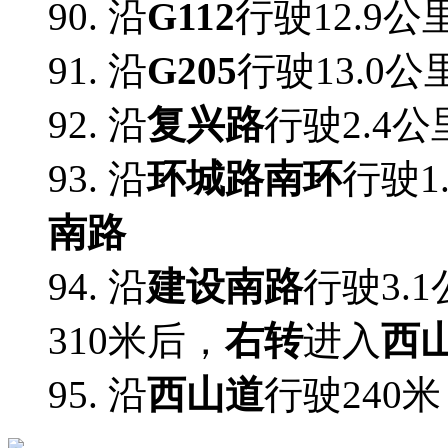
90. 沿
G112
行驶12.9公
91. 沿
G205
行驶13.0公
92. 沿
复兴路
行驶2.4公
93. 沿
环城路南环
行驶1
南路
94. 沿
建设南路
行驶3.
310米后，
右转
进入
西
95. 沿
西山道
行驶240