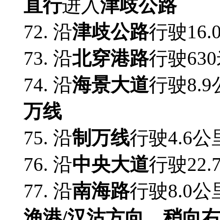
直行
进入
津歧公路
72. 沿
津歧公路
行驶16
73. 沿
北穿港路
行驶63
74. 沿
海景大道
行驶8.
万线
75. 沿
制万线
行驶4.6公
76. 沿
中央大道
行驶22
77. 沿
南海路
行驶8.0
渔港/汉沽方向
，
稍向