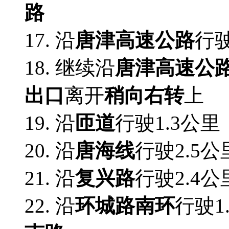
路
17. 沿
唐津高速公路
行驶
18. 继续沿
唐津高速公
出口
离开
稍向右转
上
19. 沿
匝道
行驶1.3公里
20. 沿
唐海线
行驶2.5公
21. 沿
复兴路
行驶2.4公
22. 沿
环城路南环
行驶1