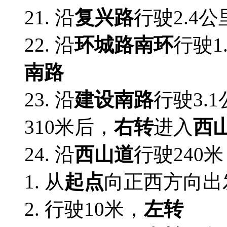
21. 沿
复兴路
行驶2.4公
22. 沿
环城路南环
行驶1
南路
23. 沿
建设南路
行驶3.
310米后，
右转
进入
西
24. 沿
西山道
行驶240
1. 从
起点
向正西方向出
2.
行驶10米，
左转