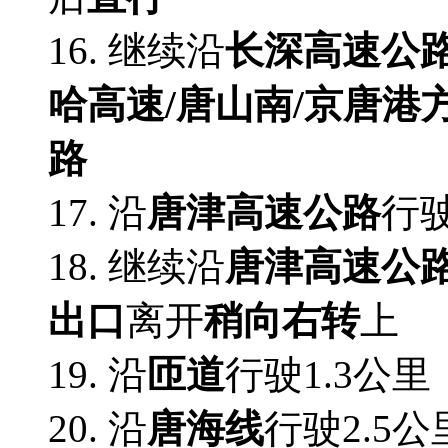
16. 继续沿
长深高速公
哈高速/唐山南/京唐港
路
17. 沿
唐津高速公路
行驶
18. 继续沿
唐津高速公
出口
离开
稍向右转
上
19. 沿
匝道
行驶1.3公里
20. 沿
唐海线
行驶2.5公