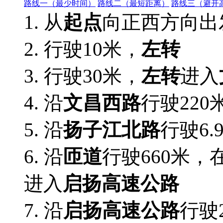
路线一（最少时间）
路线二（最短距离）
路线三（避开
1. 从
起点
向正西方向出
2.
行驶10米，
左转
3.
行驶30米，
左转
进入
4. 沿
文昌西路
行驶220
5. 沿
扬子江北路
行驶6.
6. 沿
匝道
行驶660米，
进入
启扬高速公路
7. 沿
启扬高速公路
行驶