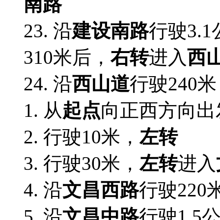
南路
23. 沿
建设南路
行驶3.
310米后，
右转
进入
西
24. 沿
西山道
行驶240
1. 从
起点
向正西方向出
2.
行驶10米，
左转
3.
行驶30米，
左转
进入
4. 沿
文昌西路
行驶220
5. 沿
文昌中路
行驶1.