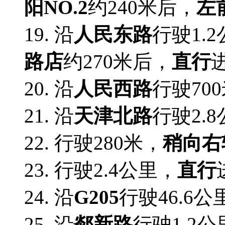
阳NO.2
约240米后，
左
19. 沿
人民东路
行驶1.
路店
约270米后，
直行
20. 沿
人民西路
行驶70
21. 沿
天津北路
行驶2.
22.
行驶280米，
稍向右
23.
行驶2.4公里，
直行
24. 沿
G205
行驶46.6公
25. 沿
郯新路
行驶1.2公