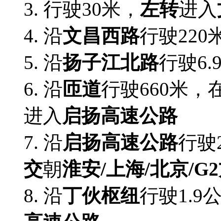
3.
行驶30米，
左转
进入
4. 沿
文昌西路
行驶220
5. 沿
扬子江北路
行驶6.
6. 沿
匝道
行驶660米，
进入
启扬高速公路
7. 沿
启扬高速公路
行驶
交
朝
淮安/上海/北京/G
8. 沿
丁伙枢纽
行驶1.9