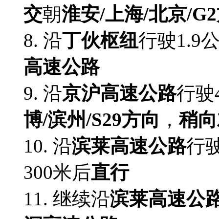
交
朝
淮安/上海/北京/G
8. 沿
丁伙枢纽
行驶1.9
高速公路
9. 沿
京沪高速公路
行驶
博/滨州/S29方向
，
稍向
10. 沿
滨莱高速公路
行驶
300米后
直行
11. 继续沿
滨莱高速公