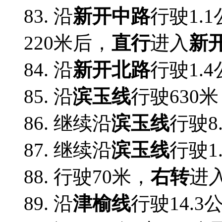
83. 沿
新开中路
行驶1.
220米后，
直行
进入
新
84. 沿
新开北路
行驶1.
85. 沿
滨玉线
行驶630
86. 继续沿
滨玉线
行驶8
87. 继续沿
滨玉线
行驶1
88.
行驶70米，
右转
进
89. 沿
津榆线
行驶14.3