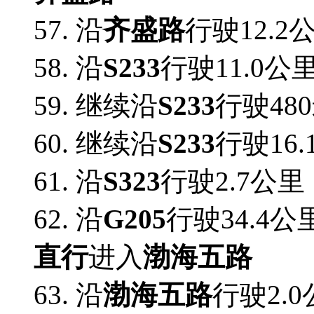
57. 沿
齐盛路
行驶12.2
58. 沿
S233
行驶11.0公
59. 继续沿
S233
行驶48
60. 继续沿
S233
行驶16
61. 沿
S323
行驶2.7公里
62. 沿
G205
行驶34.4
直行
进入
渤海五路
63. 沿
渤海五路
行驶2.