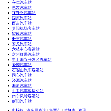
兴仁汽车站
惠农汽车站
红寺堡汽车站
固原汽车站
西吉汽车站
贵阳机场客车站
望谟汽车站
册亨汽车站
安龙汽车站
六枝中心客运站
盘州红果汽车站
中卫海兴开发区汽车站
隆德汽车站
石嘴山汽车客运站
同心汽车站
泾源汽车站
海原汽车站
中卫汽车客运总站
南宁凤岭客运站
彭阳汽车站
电脑版
|
汽车票查询
|
售票点
|
时刻表
|
资讯