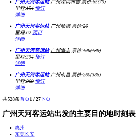
广州天河客运站
广州
深圳布吉
票价:
65(70)
里程:
154
预订
详细
广州天河客运站
广州
顺德
票价:
26
里程:
62
预订
详细
广州天河客运站
广州
海丰
票价:
120(130)
里程:
304
预订
详细
广州天河客运站
广州
南昌
票价:
260(386)
里程:
860
预订
详细
共528条
首页
1 / 27
下页
广州天河客运站出发的主要目的地时刻表
惠州
东莞长安