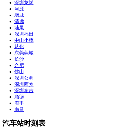
深圳龙岗
河源
增城
清远
汕尾
深圳福田
中山小榄
从化
东莞莞城
长沙
合肥
佛山
深圳公明
深圳西乡
深圳布吉
顺德
海丰
南昌
汽车站时刻表