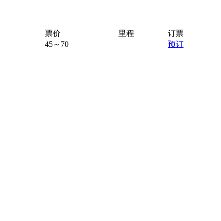
票价
里程
订票
45～70
预订